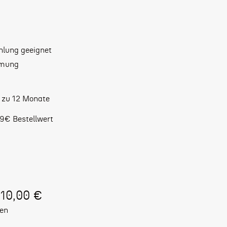
hlung geeignet
mmung
s zu 12 Monate
9€ Bestellwert
110,00 €
ten