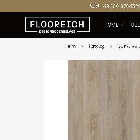
📞💬 +49 160 970432
HOME
ÜBE
Heim
Katalog
JOKA Sine