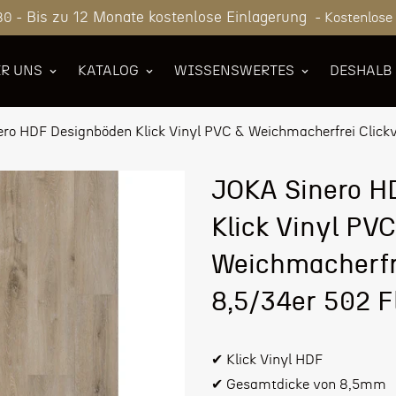
Bis zu 12 Monate kostenlose Einlagerung
80 -
- Kostenlose
R UNS
KATALOG
WISSENSWERTES
DESHALB
ro HDF Designböden Klick Vinyl PVC & Weichmacherfrei Click
JOKA Sinero H
Klick Vinyl PV
Weichmacherfre
8,5/34er 502 
✔ Klick Vinyl HDF
✔ Gesamtdicke von 8,5mm