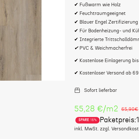
✔ Fußwarm wie Holz
✔ Feuchtraumgeeignet
✔ Blauer Engel Zertifizierung
✔ Für Bodenheizung- und Kü
✔ Integrierte Trittschalldä
✔
PVC & Weichmacherfrei
✔ Kostenlose Einlagerung bi
✔ Kostenloser Versand ab 69
Sofort lieferbar
Stückpreis
55,28 €
/
m2
65,90€
Paketpreis:
SPARE
16%
Verkaufspreis
Regulärer
inkl. MwSt. zzgl. Versandkos
Preis