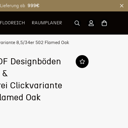
 Lieferung ab
999€
 FLOOREICH
RAUMPLANER
variante 8,5/34er 502 Flamed Oak
DF Designböden
C &
i Clickvariante
Flamed Oak