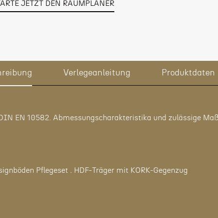
TARTE JETZT DEN RAUMPLANER
hreibung
Verlegeanleitung
Produktdaten
N EN 10582. Abmessungscharakteristika und zulässige Maßa
ignböden Pflegeset . HDF-Träger mit KORK-Gegenzug