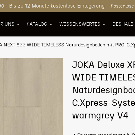
Bis zu 12 Monate kostenlose Einlagerung
80 -
- Kostenlose
R UNS
KATALOG
WISSENSWERTES
DESHALB
A NEXT 833 WIDE TIMELESS Naturdesignboden mit PRO-C.Xp
JOKA Deluxe 
WIDE TIMELE
Naturdesignbo
C.Xpress-Syste
warmgrey V4