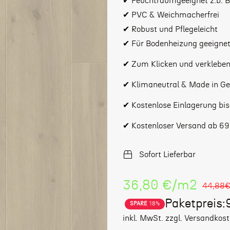
✔ Feuchtraumgeeignet z.b. 
✔ PVC & Weichmacherfrei
✔ Robust und Pflegeleicht
✔ Für Bodenheizung geeigne
✔ Zum Klicken und verklebe
✔ Klimaneutral & Made in G
✔ Kostenlose Einlagerung bi
✔ Kostenloser Versand ab 69
Sofort Lieferbar
Stückpreis
36,80 €
/
m2
44,88
Paketpreis:
SPARE
18%
Verkaufspreis
Regulärer
inkl. MwSt. zzgl. Versandkos
Preis