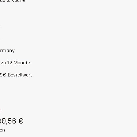
Bad & Küche
t
n
ermany
s zu 12 Monate
9€ Bestellwert
€
90,56 €
ten