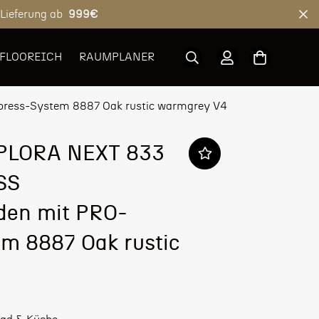
 Lieferung ab
999€
 FLOOREICH
RAUMPLANER
ress-System 8887 Oak rustic warmgrey V4
XPLORA NEXT 833
SS
den mit PRO-
m 8887 Oak rustic