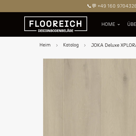
📞💬 +49 160 970432
HOME
ÜBE
Heim
Katalog
JOKA Deluxe XPLOR