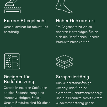
Garantiebedingungen
Fußbodenheizung
WarmwasserFBH u. Lofec
Garantie gewerblich
5 Jahre
5 Jahre im Gewerbebereich gemäß Jordan
Garantie privat
30 Jahre
Garantiebedingungen
Extrem Pflegeleicht
Hoher Gehkomfort
Gewicht
7,113
Unser Laminat ist robust und
Im Gegensatz zu vielen
Höhe
7,80 mm
beständig
anderen Hartbelägen fühlen
Produktaufbau
Holzart
Eiche
sich die Oberflächen unserer
Produkte nicht kalt an.
Inhalt m² pro Paket
2,179 m²
Naturdesignboden mit der Nutzungsklasse 33
Inhalt m² pro Palette
113,31 m²
Widerstandsfähige und abriebfeste Microscratch-Protect
Kollektionsname
833 Xplora Finesse
Oberfläche
Länge
1261 mm
Dekorbild, Organic Rigid Coreboard
Marke
JOKA
Geeignet für
Strapazierfähig
regelmäßiger Verband
Gegenzug aus Holzzellstoff
Bodenheizung
Mögliche Verlegemuster
Das Widerstandsfähige
Unregelmäßiger Verband
Gerade in neueren Gebäuden
Overlay, das für eine
Komfortables Verlegesystem Pro Connect PURE
spielen Bodenheizung eine
Nachhaltigkeit
Blauer Engel
extraharte Schutzschicht sorgt
immer wichtigere Rolle -
und die Produkte somit extrem
Nutzungsklasse
33
Unsere Produkte sind für diese
wiederstandsfähig gegen