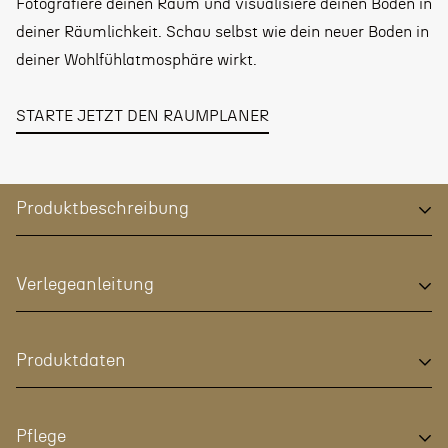
Fotografiere deinen Raum und visualisiere deinen Boden in
deiner Räumlichkeit. Schau selbst wie dein neuer Boden in
deiner Wohlfühlatmosphäre wirkt.
STARTE JETZT DEN RAUMPLANER
Produktbeschreibung
JOKA Deluxe Naturdesignböden 833 Xplora Next
Verlegeanleitung
Kurzbeschreibung
Naturdesignboden nach DIN EN 13329. CO2-neutrales
Produktdaten
Holzwerkstoff-Produkt, nicht nur sehr modern in der
Gestaltung, sondern auch wohngesund und ökologisch.
Naturdesignböden 833 Xplora bieten außerdem einen
Naturdesignböden 833
Pflege