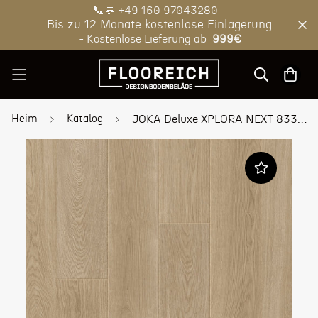
📞💬 +49 160 97043280 -
Bis zu 12 Monate kostenlose Einlagerung
- Kostenlose Lieferung ab
999€
Heim
Katalog
JOKA Deluxe XPLORA NEXT 833 FINESSE Naturdesignboden mit PRO-C.Xpress-System 8653 Oak infinity coffee V4