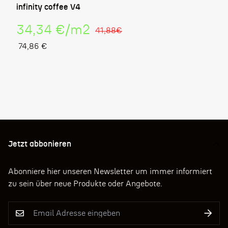
infinity coffee V4
Stückpreis
34,34 €
/
m2
41,88€
74,86 €
Verkaufspreis
Regulärer
Preis
Jetzt abbonieren
Abonniere hier unseren Newsletter um immer informiert
zu sein über neue Produkte oder Angebote.