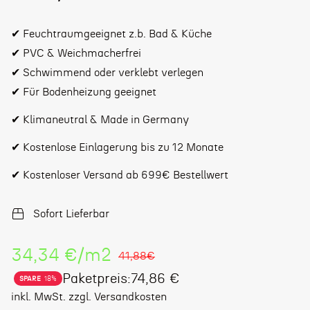
✔ Feuchtraumgeeignet z.b. Bad & Küche
✔ PVC & Weichmacherfrei
✔ Schwimmend oder verklebt verlegen
✔ Für Bodenheizung geeignet
✔ Klimaneutral & Made in Germany
✔ Kostenlose Einlagerung bis zu 12 Monate
✔ Kostenloser Versand ab 699€ Bestellwert
Sofort Lieferbar
Stückpreis
34,34 €
/
m2
41,88€
Paketpreis:74,86 €
SPARE
18%
Verkaufspreis
Regulärer
inkl. MwSt. zzgl. Versandkosten
Preis