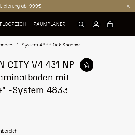
 Lieferung ab
999€
 FLOOREICH
RAUMPLANER
onnect+" -System 4833 Oak Shadow
 CITY V4 431 NP
aminatboden mit
+" -System 4833
nbereich