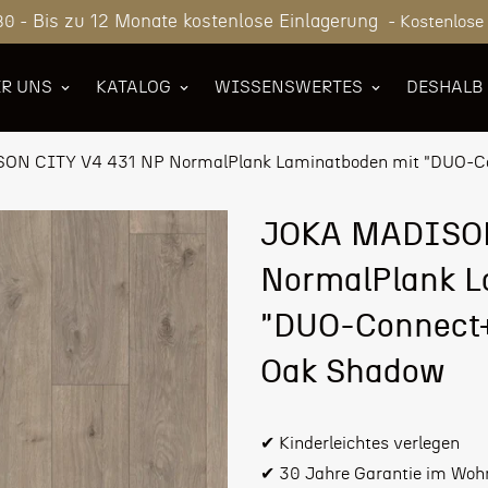
Bis zu 12 Monate kostenlose Einlagerung
80 -
- Kostenlose
R UNS
KATALOG
WISSENSWERTES
DESHALB
N CITY V4 431 NP NormalPlank Laminatboden mit "DUO-C
JOKA MADISON
NormalPlank L
"DUO-Connect
Oak Shadow
✔ Kinderleichtes verlegen
✔ 30 Jahre Garantie im Woh