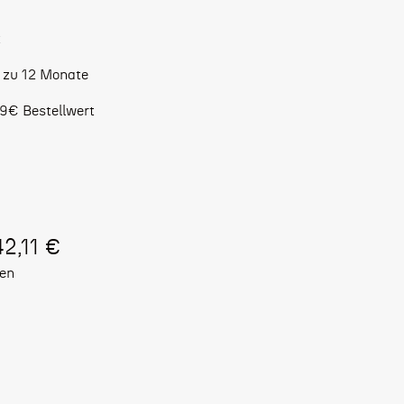
t
s zu 12 Monate
9€ Bestellwert
42,11 €
ten