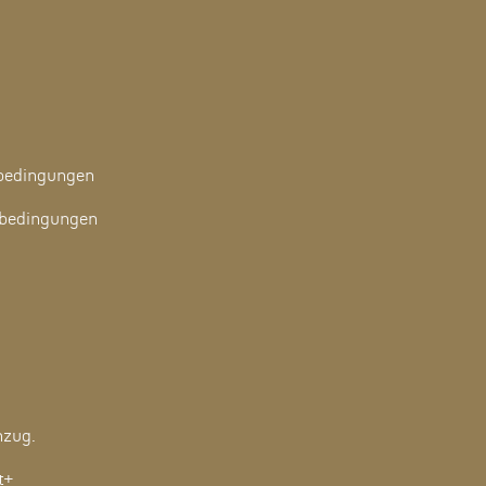
bedingungen
ebedingungen
nzug.
t+