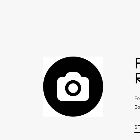
Fo
Bo
S