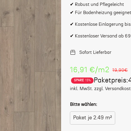
✔ Robust und Pflegeleicht
✔ Für Bodenheizung geeigne
✔ Kostenlose Einlagerung bi
✔ Kostenloser Versand ab 69
Sofort Lieferbar
Stückpreis
16,91 €
/
m2
19,90€
Paketpreis:
SPARE
15%
Verkaufspreis
Regulärer
inkl. MwSt. zzgl. Versandkos
Preis
Bitte wählen:
Paket je 2.49 m²