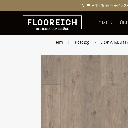
📞💬 +49 160 970432
HOME
ÜBE
Heim
Katalog
JOKA MADISO