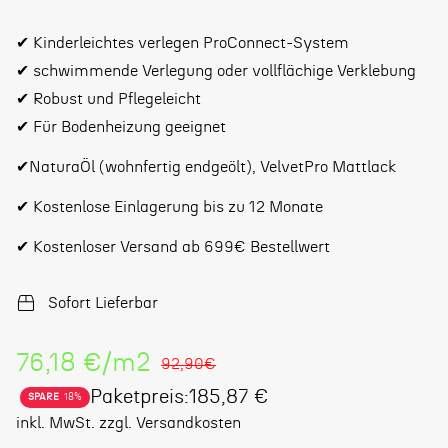
✔ Kinderleichtes verlegen ProConnect-System
✔ schwimmende Verlegung oder vollflächige Verklebung
✔ Robust und Pflegeleicht
✔ Für Bodenheizung geeignet
✔NaturaÖl (wohnfertig endgeölt), VelvetPro Mattlack
✔ Kostenlose Einlagerung bis zu 12 Monate
✔ Kostenloser Versand ab 699€ Bestellwert
Sofort Lieferbar
Stückpreis
76,18 €
/
m2
92,90€
Paketpreis:185,87 €
SPARE
18%
Verkaufspreis
Regulärer
inkl. MwSt. zzgl. Versandkosten
Preis