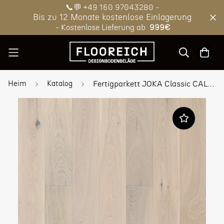
📞💬 +49 160 97043280 -
Bis zu 12 Monate kostenlose Einlagerung
- Kostenlose Lieferung ab
999€
Heim
Katalog
Fertigparkett JOKA Classic CALGARY 435 LD / DS 3.5 mm Fertigparkett 3-S mit ProConnect-System E6255 Eiche saphir VILLA VMV4