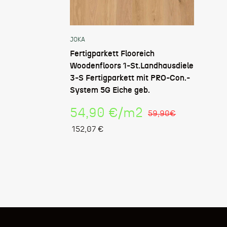
JOKA
Fertigparkett Flooreich
Woodenfloors 1-St.Landhausdiele
3-S Fertigparkett mit PRO-Con.-
System 5G Eiche geb.
Stückpreis
54,90 €
/
m2
59,90€
152,07 €
Verkaufspreis
Regulärer
Preis