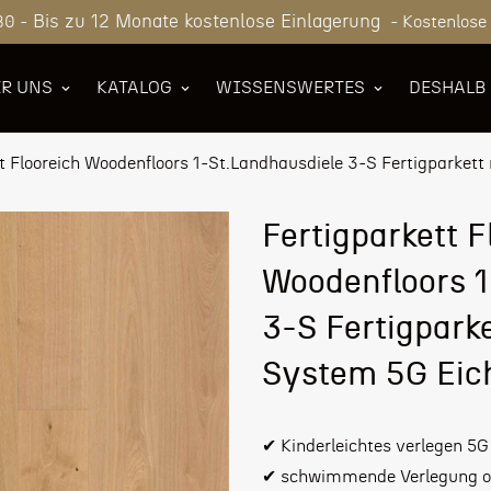
Bis zu 12 Monate kostenlose Einlagerung
80 -
- Kostenlose
R UNS
KATALOG
WISSENSWERTES
DESHALB
t Flooreich Woodenfloors 1-St.Landhausdiele 3-S Fertigparket
Fertigparkett F
Woodenfloors 1
3-S Fertigpark
System 5G Eic
✔ Kinderleichtes verlegen 
✔ schwimmende Verlegung ode