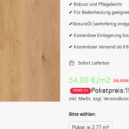
✔ Robust und Pflegeleicht
✔ Für Bodenheizung geeigne
✔NaturaÖl (wohnfertig endgeö
✔ Kostenlose Einlagerung bi
✔ Kostenloser Versand ab 69
Sofort Lieferbar
Stückpreis
54,90 €
/
m2
59,90€
Paketpreis:
SPARE
8%
Verkaufspreis
Regulärer
inkl. MwSt. zzgl. Versandkos
Preis
Bitte wählen:
Paket je 2.77 m²