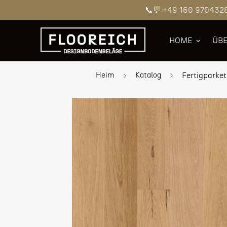
📞💬 +49 160 970432
HOME
ÜBE
Heim
Katalog
Fertigparket