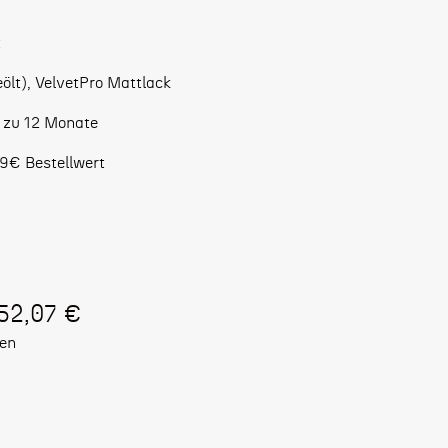
t
lt), VelvetPro Mattlack
s zu 12 Monate
9€ Bestellwert
152,07 €
ten