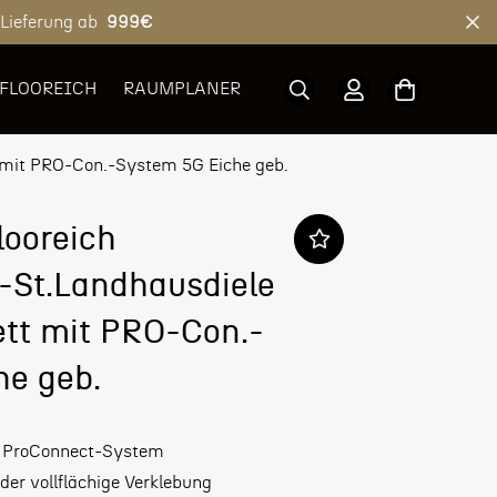
 Lieferung ab
999€
 FLOOREICH
RAUMPLANER
t mit PRO-Con.-System 5G Eiche geb.
looreich
-St.Landhausdiele
ett mit PRO-Con.-
he geb.
5G ProConnect-System
r vollflächige Verklebung