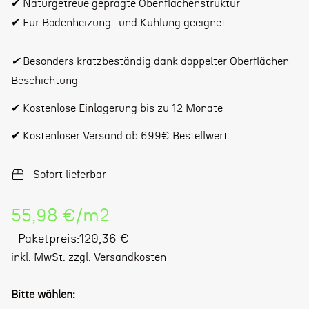
✔ Naturgetreue geprägte Obenflächenstruktur
✔ Für Bodenheizung- und Kühlung geeignet
✔
Besonders kratzbeständig dank doppelter Oberflächen
Beschichtung
✔ Kostenlose Einlagerung bis zu 12 Monate
✔ Kostenloser Versand ab 699€ Bestellwert
Sofort lieferbar
Stückpreis
55,98 €
/
m2
Regulärer
Paketpreis:120,36 €
Preis
inkl. MwSt. zzgl. Versandkosten
Bitte wählen: