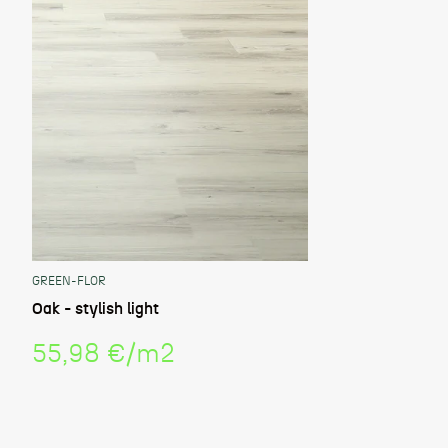
GREEN-FLOR
Oak - stylish light
Stückpreis
55,98 €
/
m2