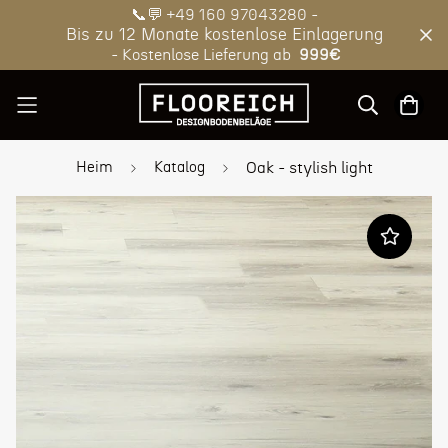
📞💬 +49 160 97043280 -
Bis zu 12 Monate kostenlose Einlagerung
- Kostenlose Lieferung ab
999€
Heim
Katalog
Oak - stylish light