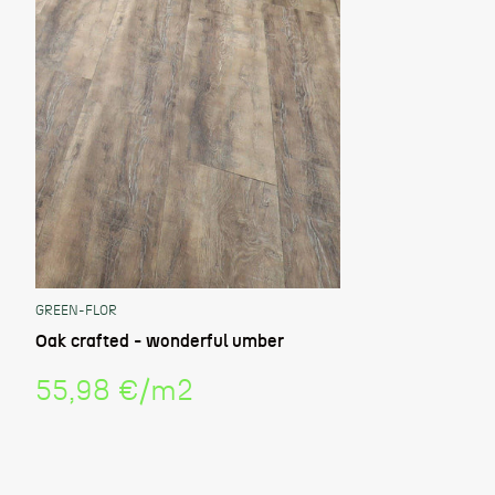
GREEN-FLOR
Oak crafted - wonderful umber
Stückpreis
55,98 €
/
m2