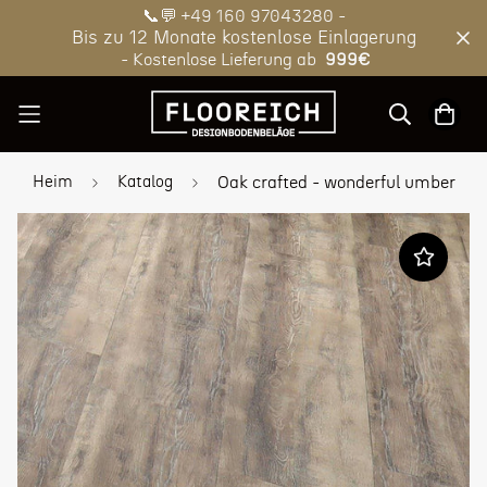
📞💬 +49 160 97043280 -
Bis zu 12 Monate kostenlose Einlagerung
- Kostenlose Lieferung ab
999€
Heim
Katalog
Oak crafted - wonderful umber