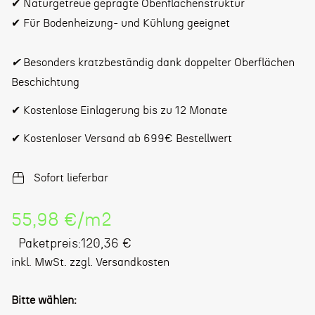
✔ Naturgetreue geprägte Obenflächenstruktur
✔ Für Bodenheizung- und Kühlung geeignet
✔
Besonders kratzbeständig dank doppelter Oberflächen
Beschichtung
✔ Kostenlose Einlagerung bis zu 12 Monate
✔ Kostenloser Versand ab 699€ Bestellwert
Sofort lieferbar
Stückpreis
55,98 €
/
m2
Regulärer
Paketpreis:120,36 €
Preis
inkl. MwSt. zzgl. Versandkosten
Bitte wählen: