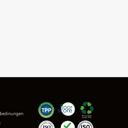
sbedinungen
g