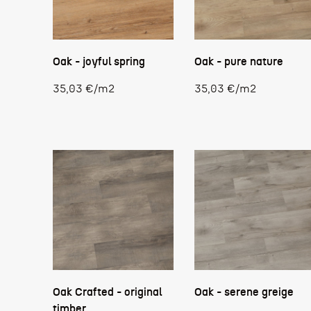
Oak - joyful spring
Oak - pure nature
Stückpreis
Stückpreis
35,03 €
/
m2
35,03 €
/
m2
Oak Crafted - original
Oak - serene greige
timber