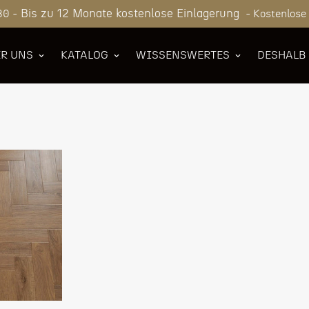
Bis zu 12 Monate kostenlose Einlagerung
80 -
- Kostenlose
R UNS
KATALOG
WISSENSWERTES
DESHALB