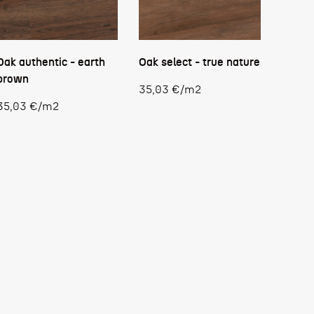
Oak authentic - earth
Oak select - true nature
brown
Stückpreis
35,03 €
/
m2
Stückpreis
35,03 €
/
m2