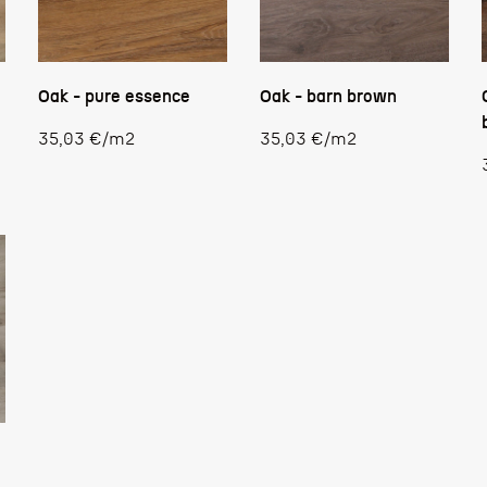
Oak - pure essence
Oak - barn brown
Stückpreis
Stückpreis
35,03 €
/
m2
35,03 €
/
m2