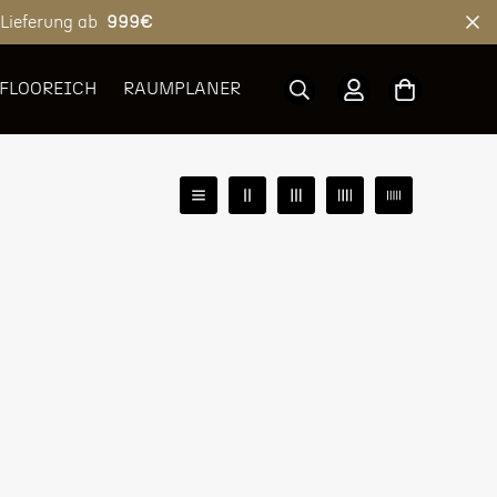
 Lieferung ab
999€
 FLOOREICH
RAUMPLANER