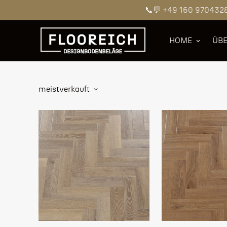
📞💬 +49 160 970432
HOME
ÜBE
meistverkauft