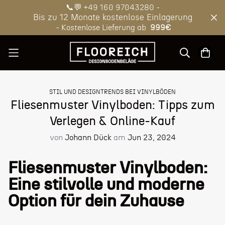
📞💬 +49 160 97043280 -
Bis zu 12 Monate kostenlose Einlagerung
- Kostenlose Lieferung ab
999€
STIL UND DESIGNTRENDS BEI VINYLBÖDEN
Fliesenmuster Vinylboden: Tipps zum
Verlegen & Online-Kauf
von
Johann Dück
am
Jun 23, 2024
Fliesenmuster Vinylboden:
Eine stilvolle und moderne
Option für dein Zuhause