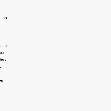
 von
 bei,
aben
den.
ur
ren