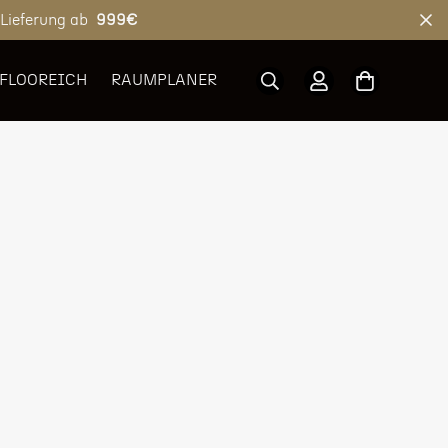
 Lieferung ab
999€
 FLOOREICH
RAUMPLANER