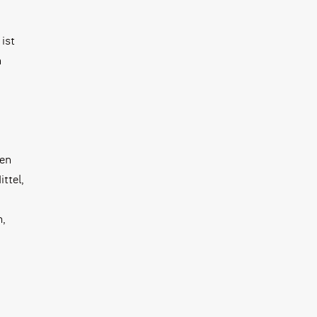
ist
n
hen
ittel,
h,