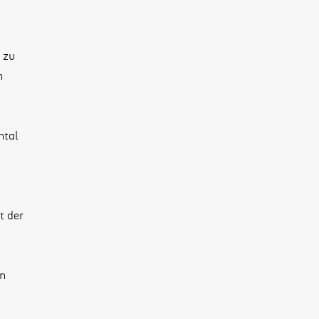
 zu
h
ntal
t der
in