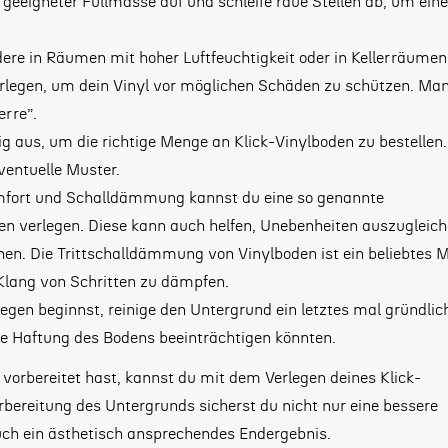
 geeigneter Füllmasse auf und schleife raue Stellen ab, um eine
ere in Räumen mit hoher Luftfeuchtigkeit oder in Kellerräumen 
erlegen, um dein Vinyl vor möglichen Schäden zu schützen. Ma
erre”.
 aus, um die richtige Menge an Klick-Vinylboden zu bestellen.
ventuelle Muster.
omfort und Schalldämmung kannst du eine so genannte
n verlegen. Diese kann auch helfen, Unebenheiten auszugleic
hen. Die
Trittschalldämmung von Vinylboden
ist ein beliebtes M
lang von Schritten zu dämpfen.
egen beginnst, reinige den Untergrund ein letztes mal gründlic
e Haftung des Bodens beeinträchtigen könnten.
rbereitet hast, kannst du mit dem Verlegen deines Klick-
rbereitung des Untergrunds sicherst du nicht nur eine bessere
uch ein ästhetisch ansprechendes Endergebnis.