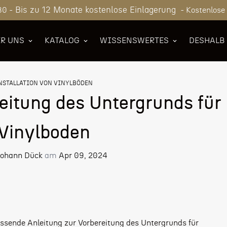
Bis zu 12 Monate kostenlose Einlagerung
80 -
- Kostenlose
R UNS
KATALOG
WISSENSWERTES
DESHALB
NSTALLATION VON VINYLBÖDEN
eitung des Untergrunds für
Vinylboden
ohann Dück
am
Apr 09, 2024
assende Anleitung zur Vorbereitung des Untergrunds für