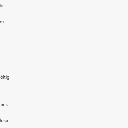
de
em
ältig
dens
lose