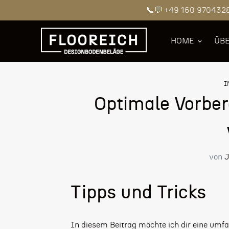
📞💬 +49 160 970432
HOME
ÜBE
I
Optimale Vorber
von
J
Tipps und Tricks
In diesem Beitrag möchte ich dir eine umf