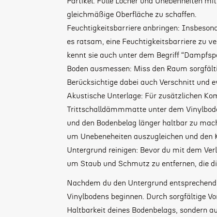
Partikel. Fülle Löcher und Unebenheiten mit
gleichmäßige Oberfläche zu schaffen.
Feuchtigkeitsbarriere anbringen: Insbesond
es ratsam, eine Feuchtigkeitsbarriere zu v
kennt sie auch unter dem Begriff “Dampfsp
Boden ausmessen: Miss den Raum sorgfältig
Berücksichtige dabei auch Verschnitt und e
Akustische Unterlage: Für zusätzlichen K
Trittschalldämmmatte unter dem Vinylbode
und den Bodenbelag länger haltbar zu mac
um Unebeneheiten auszugleichen und den K
Untergrund reinigen: Bevor du mit dem Verl
um Staub und Schmutz zu entfernen, die di
Nachdem du den Untergrund entsprechend vo
Vinylbodens beginnen. Durch sorgfältige Vo
Haltbarkeit deines Bodenbelags, sondern a