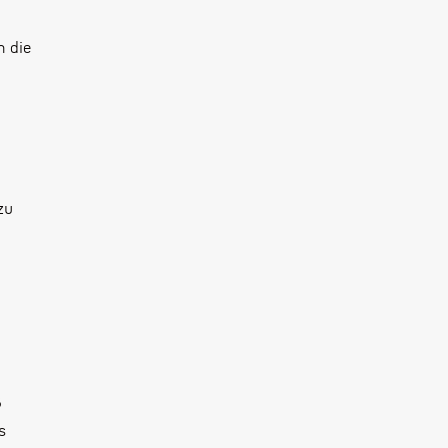
m die
zu
ß
s